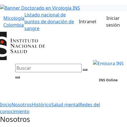
Listado nacional de
Micología
Iniciar
puntos de donación de
Intranet
Colombia
sesión
sangre
INS Online
Inicio
Nosotros
H​istór​i​co​
Salud mental
Redes del
conocimiento
Nosotros