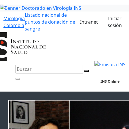
Listado nacional de
Micología
Iniciar
puntos de donación de
Intranet
Colombia
sesión
sangre
INS Online