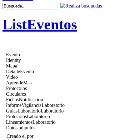
ListEventos
Evento
Identity
Mapa
DetalleEvento
Video
AprendeMas
Protocolos
Circulares
FichasNotificacion
InformeVigilanciaLaboratorio
GuiasLaboratorioLaboratorio
ProtocolosLaboratorio
LineamientosLaboratorio
Datos adjuntos
Creado el
por