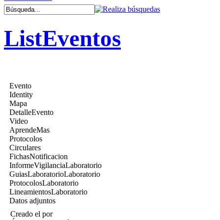
ListEventos
Evento
Identity
Mapa
DetalleEvento
Video
AprendeMas
Protocolos
Circulares
FichasNotificacion
InformeVigilanciaLaboratorio
GuiasLaboratorioLaboratorio
ProtocolosLaboratorio
LineamientosLaboratorio
Datos adjuntos
Creado el
por