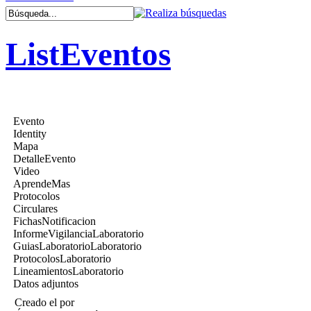
ListEventos
Evento
Identity
Mapa
DetalleEvento
Video
AprendeMas
Protocolos
Circulares
FichasNotificacion
InformeVigilanciaLaboratorio
GuiasLaboratorioLaboratorio
ProtocolosLaboratorio
LineamientosLaboratorio
Datos adjuntos
Creado el
por