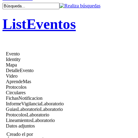
ListEventos
Evento
Identity
Mapa
DetalleEvento
Video
AprendeMas
Protocolos
Circulares
FichasNotificacion
InformeVigilanciaLaboratorio
GuiasLaboratorioLaboratorio
ProtocolosLaboratorio
LineamientosLaboratorio
Datos adjuntos
Creado el
por