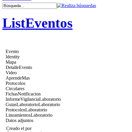
ListEventos
Evento
Identity
Mapa
DetalleEvento
Video
AprendeMas
Protocolos
Circulares
FichasNotificacion
InformeVigilanciaLaboratorio
GuiasLaboratorioLaboratorio
ProtocolosLaboratorio
LineamientosLaboratorio
Datos adjuntos
Creado el
por