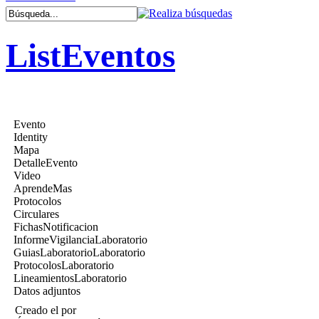
ListEventos
Evento
Identity
Mapa
DetalleEvento
Video
AprendeMas
Protocolos
Circulares
FichasNotificacion
InformeVigilanciaLaboratorio
GuiasLaboratorioLaboratorio
ProtocolosLaboratorio
LineamientosLaboratorio
Datos adjuntos
Creado el
por