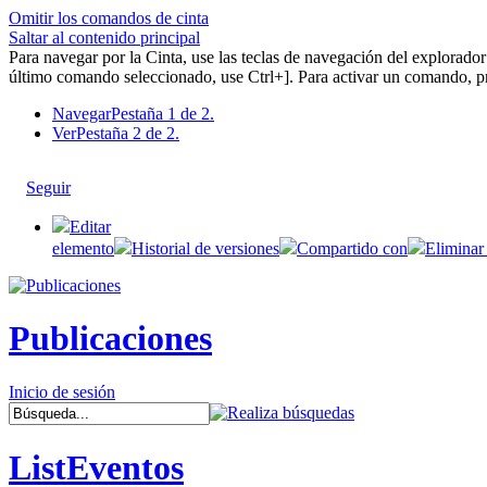
Omitir los comandos de cinta
Saltar al contenido principal
Para navegar por la Cinta, use las teclas de navegación del explorad
último comando seleccionado, use Ctrl+]. Para activar un comando, pr
Navegar
Pestaña 1 de 2.
Ver
Pestaña 2 de 2.
Seguir
Editar
elemento
Historial de versiones
Compartido con
Eliminar
Publicaciones
Inicio de sesión
ListEventos