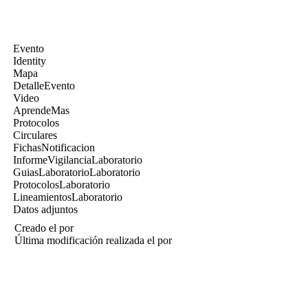
Evento
Identity
Mapa
DetalleEvento
Video
AprendeMas
Protocolos
Circulares
FichasNotificacion
InformeVigilanciaLaboratorio
GuiasLaboratorioLaboratorio
ProtocolosLaboratorio
LineamientosLaboratorio
Datos adjuntos
Creado el
por
Última modificación realizada el
por