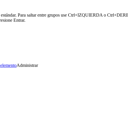
or estándar. Para saltar entre grupos use Ctrl+IZQUIERDA o Ctrl+DERECH
esione Entrar.
 elemento
Administrar