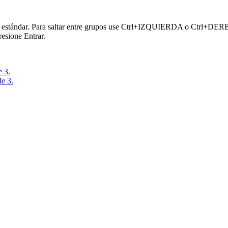
or estándar. Para saltar entre grupos use Ctrl+IZQUIERDA o Ctrl+DERECH
esione Entrar.
e 3.
de 3.