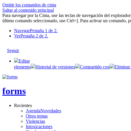
Omitir los comandos de cinta
Saltar al contenido principal
Para navegar por la Cinta, use las teclas de navegación del explorad
último comando seleccionado, use Ctrl+]. Para activar un comando, pr
Navegar
Pestaña 1 de 2.
Ver
Pestaña 2 de 2.
Seguir
Editar
elemento
Historial de versiones
Compartido con
Eliminar
forms
Recientes
AgendaNovedades
Otros temas
Violencias
Intoxicaciones