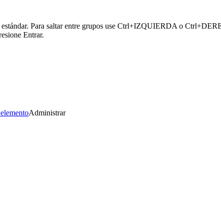
or estándar. Para saltar entre grupos use Ctrl+IZQUIERDA o Ctrl+DERECH
esione Entrar.
 elemento
Administrar