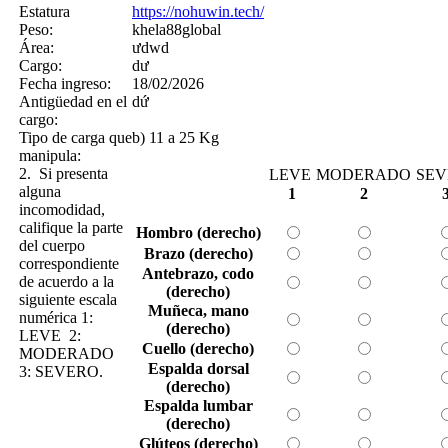
Estatura
https://nohuwin.tech/
Peso:
khela88global
Área:
ưdwd
Cargo:
dư
Fecha ingreso:
18/02/2026
Antigüedad en el
dứ
cargo:
Tipo de carga que
b) 11 a 25 Kg
manipula:
2. Si presenta
LEVE
MODERADO
SEV
alguna
1
2
incomodidad,
califique la parte
Hombro (derecho)
del cuerpo
Brazo (derecho)
correspondiente
Antebrazo, codo
de acuerdo a la
(derecho)
siguiente escala
Muñeca, mano
numérica 1:
(derecho)
LEVE 2:
Cuello (derecho)
MODERADO
Espalda dorsal
3: SEVERO.
(derecho)
Espalda lumbar
(derecho)
Glúteos (derecho)