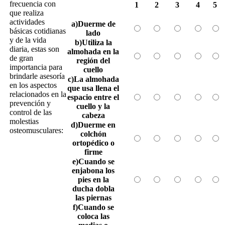
frecuencia con
1
2
3
4
5
que realiza
actividades
a)Duerme de
básicas cotidianas
lado
y de la vida
b)Utiliza la
diaria, estas son
almohada en la
de gran
región del
importancia para
cuello
brindarle asesoría
c)La almohada
en los aspectos
que usa llena el
relacionados en la
espacio entre el
prevención y
cuello y la
control de las
cabeza
molestias
d)Duerme en
osteomusculares:
colchón
ortopédico o
firme
e)Cuando se
enjabona los
pies en la
ducha dobla
las piernas
f)Cuando se
coloca las