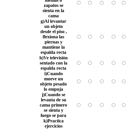
medias o
zapatos se
sienta en la
cama
g)Al levantar
un objeto
desde el piso ,
flexiona las
piernas y
mantiene la
espalda recta
h)Ve televisión
sentado con la
espalda recta
i)Cuando
mueve un
objeto pesado
lo empuja
j)Cuando se
levanta de su
cama primero
se sienta y
luego se para
k)Practica
ejercicios