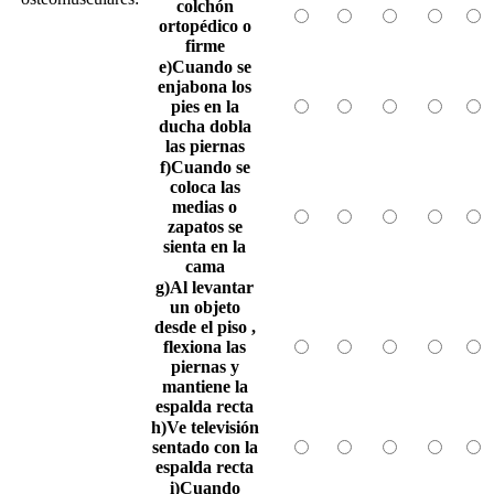
colchón
ortopédico o
firme
e)Cuando se
enjabona los
pies en la
ducha dobla
las piernas
f)Cuando se
coloca las
medias o
zapatos se
sienta en la
cama
g)Al levantar
un objeto
desde el piso ,
flexiona las
piernas y
mantiene la
espalda recta
h)Ve televisión
sentado con la
espalda recta
i)Cuando