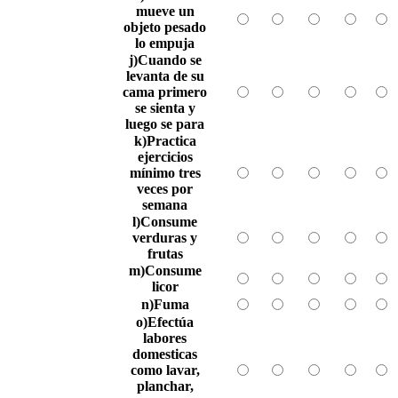
mueve un
objeto pesado
lo empuja
j)Cuando se
levanta de su
cama primero
se sienta y
luego se para
k)Practica
ejercicios
mínimo tres
veces por
semana
l)Consume
verduras y
frutas
m)Consume
licor
n)Fuma
o)Efectúa
labores
domesticas
como lavar,
planchar,