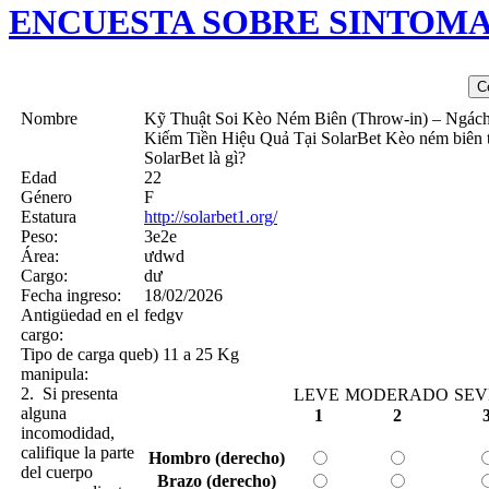
ENCUESTA SOBRE SINTOM
Nombre
Kỹ Thuật Soi Kèo Ném Biên (Throw-in) – Ngác
Kiếm Tiền Hiệu Quả Tại SolarBet Kèo ném biên t
SolarBet là gì?
Edad
22
Género
F
Estatura
http://solarbet1.org/
Peso:
3e2e
Área:
ưdwd
Cargo:
dư
Fecha ingreso:
18/02/2026
Antigüedad en el
fedgv
cargo:
Tipo de carga que
b) 11 a 25 Kg
manipula:
2. Si presenta
LEVE
MODERADO
SEV
alguna
1
2
incomodidad,
califique la parte
Hombro (derecho)
del cuerpo
Brazo (derecho)