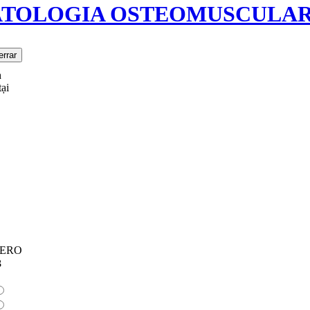
ATOLOGIA OSTEOMUSCULA
h
ại
ERO
3