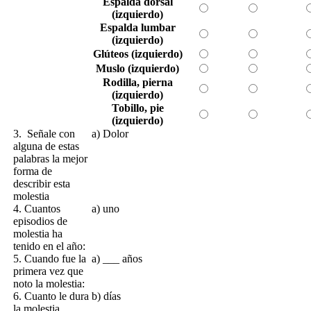
Espalda dorsal
(izquierdo)
Espalda lumbar
(izquierdo)
Glúteos (izquierdo)
Muslo (izquierdo)
Rodilla, pierna
(izquierdo)
Tobillo, pie
(izquierdo)
3. Señale con
a) Dolor
alguna de estas
palabras la mejor
forma de
describir esta
molestia
4. Cuantos
a) uno
episodios de
molestia ha
tenido en el año:
5. Cuando fue la
a) ___ años
primera vez que
noto la molestia:
6. Cuanto le dura
b) días
la molestia