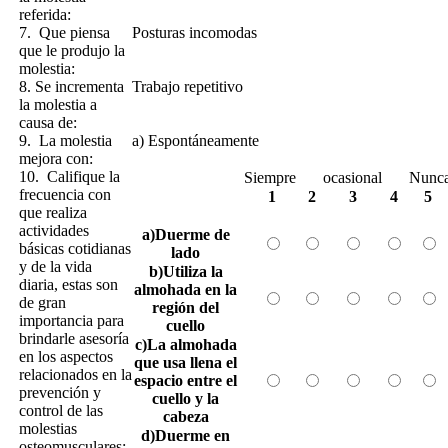
referida:
7. Que piensa
Posturas incomodas
que le produjo la
molestia:
8. Se incrementa
Trabajo repetitivo
la molestia a
causa de:
9. La molestia
a) Espontáneamente
mejora con:
10. Califique la
Siempre
ocasional
Nunc
frecuencia con
1
2
3
4
5
que realiza
actividades
a)Duerme de
básicas cotidianas
lado
y de la vida
b)Utiliza la
diaria, estas son
almohada en la
de gran
región del
importancia para
cuello
brindarle asesoría
c)La almohada
en los aspectos
que usa llena el
relacionados en la
espacio entre el
prevención y
cuello y la
control de las
cabeza
molestias
d)Duerme en
osteomusculares: