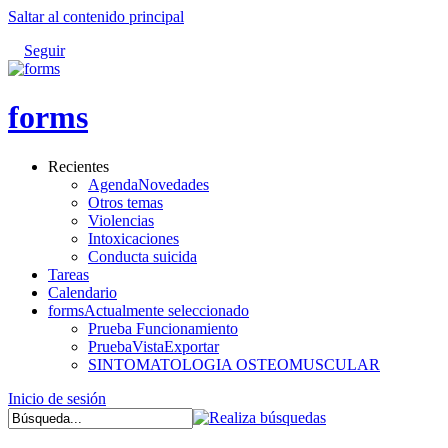
Saltar al contenido principal
Seguir
forms
Recientes
AgendaNovedades
Otros temas
Violencias
Intoxicaciones
Conducta suicida
Tareas
Calendario
forms
Actualmente seleccionado
Prueba Funcionamiento
PruebaVistaExportar
SINTOMATOLOGIA OSTEOMUSCULAR
Inicio de sesión