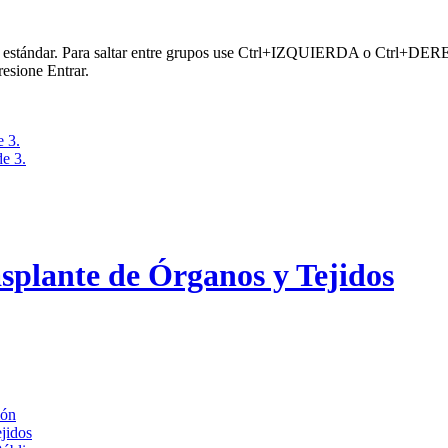
or estándar. Para saltar entre grupos use Ctrl+IZQUIERDA o Ctrl+DERECH
esione Entrar.
e 3.
de 3.
splante de Órganos y Tejidos
ión
jidos