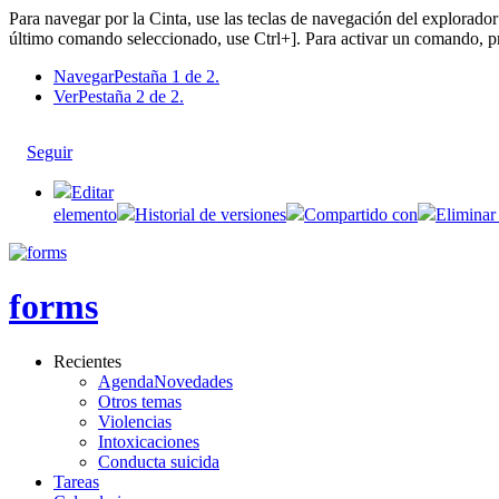
Para navegar por la Cinta, use las teclas de navegación del explorad
último comando seleccionado, use Ctrl+]. Para activar un comando, pr
Navegar
Pestaña 1 de 2.
Ver
Pestaña 2 de 2.
Seguir
Editar
elemento
Historial de versiones
Compartido con
Eliminar
forms
Recientes
AgendaNovedades
Otros temas
Violencias
Intoxicaciones
Conducta suicida
Tareas