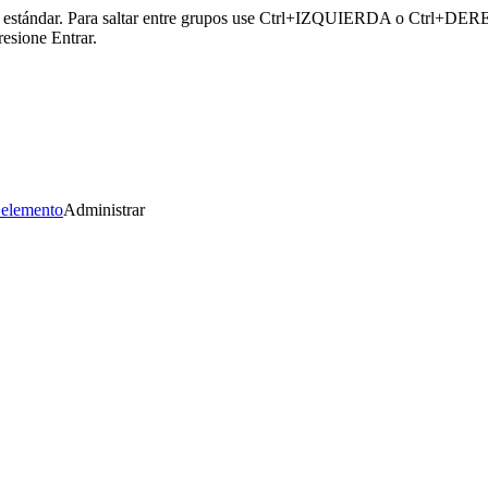
or estándar. Para saltar entre grupos use Ctrl+IZQUIERDA o Ctrl+DERECH
esione Entrar.
 elemento
Administrar