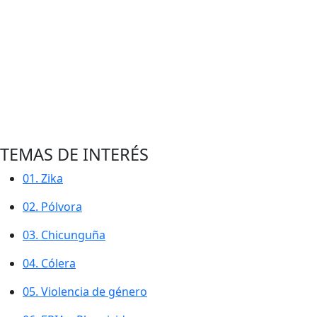
Protocolos y fichas de notificación
Informes de evento
Informe Quincenal Epidemiológico Nacional (IQEN)
Boletín Epidemiológico Semanal (BES)
Boletín clima y salud
Investigación de brotes
Revista Biomédicaa
RID
TEMAS DE INTERÉS
01.
Zika
02.
Pólvora
03.
Chicunguña
04.
Cólera
05.
Violencia de género