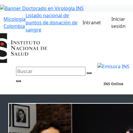
Listado nacional de
Micología
Iniciar
puntos de donación de
Intranet
Colombia
sesión
sangre
INS Online