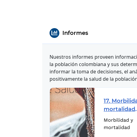
Informes
Nuestros informes proveen informació
la población colombiana y sus determ
informar la toma de decisiones, el aná
positivamente la salud de la población
17. Morbilid
mortalidad
en Colombi
Morbilidad y
mortalidad