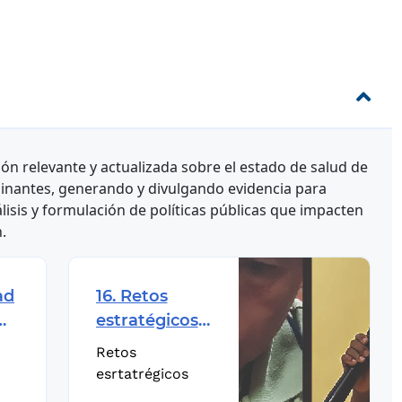
n relevante y actualizada sobre el estado de salud de
inantes, generando y divulgando evidencia para
lisis y formulación de políticas públicas que impacten
.
ad
16. Retos
estratégicos
a
en salud
Retos
pública, una
esrtatrégicos
mirada