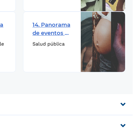
regional
la
14. Panorama
de eventos en
salud pública
le
Salud pública