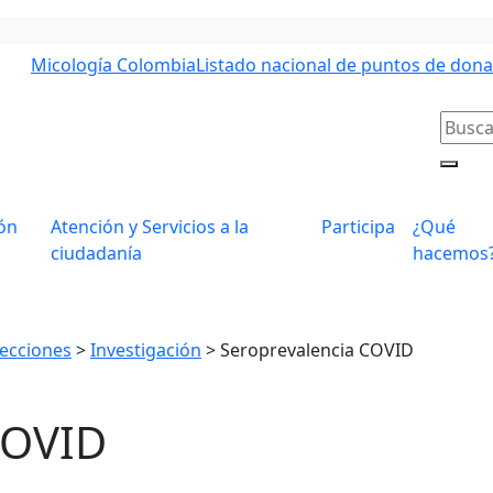
Micología Colombia
Listado nacional de puntos de don
ón
Atención y Servicios a la
Participa
¿Qué
ciudadanía
hacemos
recciones
>
Investigación
>
Seroprevalencia COVID
COVID