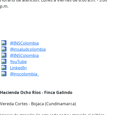
p.m.
@INSColombia
@insaludcolombia
@INSColombia
YouTube
LinkedIn
@inscolombia_
Hacienda Ocho Ríos - Finca Galindo
Vereda Cortes - Bojaca (Cundinamarca)