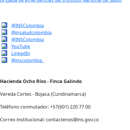
Brigada de emergencias del Instituto Nacional de Salud
@INSColombia
@insaludcolombia
@INSColombia
YouTube
LinkedIn
@inscolombia_
Hacienda Ocho Ríos - Finca Galindo
Vereda Cortes - Bojaca (Cundinamarca)
Teléfono conmutador: +57(601) 220 77 00
Correo institucional: contactenos@ins.gov.co