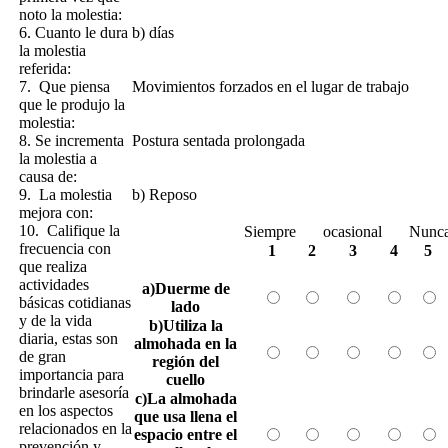
noto la molestia:
6. Cuanto le dura
b) días
la molestia
referida:
7. Que piensa
Movimientos forzados en el lugar de trabajo
que le produjo la
molestia:
8. Se incrementa
Postura sentada prolongada
la molestia a
causa de:
9. La molestia
b) Reposo
mejora con:
10. Califique la
Siempre
ocasional
Nunc
frecuencia con
1
2
3
4
5
que realiza
actividades
a)Duerme de
básicas cotidianas
lado
y de la vida
b)Utiliza la
diaria, estas son
almohada en la
de gran
región del
importancia para
cuello
brindarle asesoría
c)La almohada
en los aspectos
que usa llena el
relacionados en la
espacio entre el
prevención y