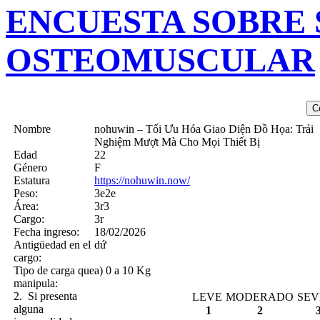
ENCUESTA SOBRE
OSTEOMUSCULAR
Nombre
nohuwin – Tối Ưu Hóa Giao Diện Đồ Họa: Trải
Nghiệm Mượt Mà Cho Mọi Thiết Bị
Edad
22
Género
F
Estatura
https://nohuwin.now/
Peso:
3e2e
Área:
3r3
Cargo:
3r
Fecha ingreso:
18/02/2026
Antigüedad en el
dứ
cargo:
Tipo de carga que
a) 0 a 10 Kg
manipula:
2. Si presenta
LEVE
MODERADO
SEV
alguna
1
2