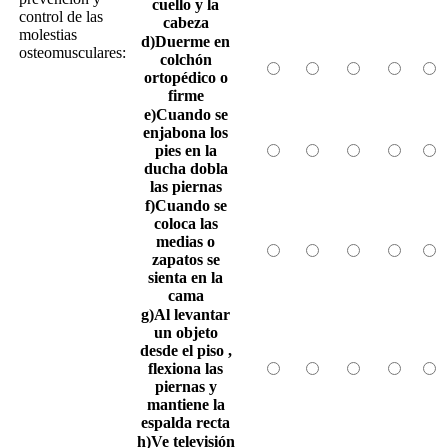
cuello y la
control de las
cabeza
molestias
d)Duerme en
osteomusculares:
colchón
ortopédico o
firme
e)Cuando se
enjabona los
pies en la
ducha dobla
las piernas
f)Cuando se
coloca las
medias o
zapatos se
sienta en la
cama
g)Al levantar
un objeto
desde el piso ,
flexiona las
piernas y
mantiene la
espalda recta
h)Ve televisión