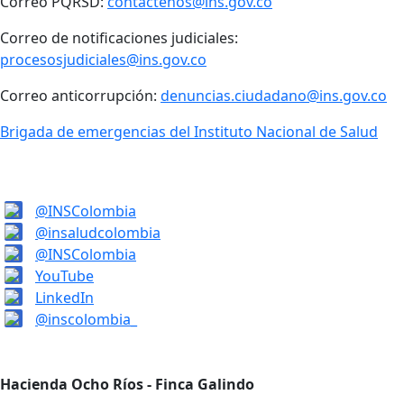
Correo PQRSD:
contactenos@ins.gov.co
Correo de notificaciones judiciales:
procesosjudiciales@ins.gov.co
Correo anticorrupción:
denuncias.ciudadano@ins.gov.co
Brigada de emergencias del Instituto Nacional de Salud
@INSColombia
@insaludcolombia
@INSColombia
YouTube
LinkedIn
@inscolombia_
Hacienda Ocho Ríos - Finca Galindo