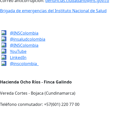
Correo anticorrupción:
denuncias.ciudadano@ins.gov.co
Brigada de emergencias del Instituto Nacional de Salud
@INSColombia
@insaludcolombia
@INSColombia
YouTube
LinkedIn
@inscolombia_
Hacienda Ocho Ríos - Finca Galindo
Vereda Cortes - Bojaca (Cundinamarca)
Teléfono conmutador: +57(601) 220 77 00