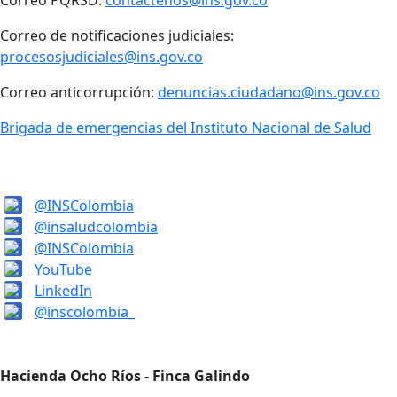
Correo PQRSD:
contactenos@ins.gov.co
Correo de notificaciones judiciales:
procesosjudiciales@ins.gov.co
Correo anticorrupción:
denuncias.ciudadano@ins.gov.co
Brigada de emergencias del Instituto Nacional de Salud
@INSColombia
@insaludcolombia
@INSColombia
YouTube
LinkedIn
@inscolombia_
Hacienda Ocho Ríos - Finca Galindo