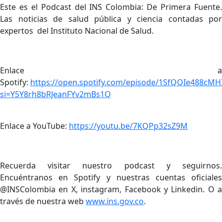
Este es el Podcast del INS Colombia: De Primera Fuente.
Las noticias de salud pública y ciencia contadas por
expertos del Instituto Nacional de Salud.​
Enlace a
Spotify:
https://open.spotify.com/episode/1SfQQIe488cM
si=Y5Y8rh8bRJeanFYv2mBs1Q​
Enlace a YouTube:
https://youtu.be/7KQPp32sZ9M
​Recuerda visitar nuestro podcast y segu
irnos.
Encuéntranos en Spotify y nuestras cuentas oficiales
@INSColombia en X, instagram, Facebook y Linkedin. O a
través de nuestra web
www.ins.gov.co
.