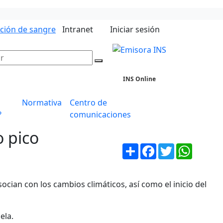
ación de sangre
Intranet
Iniciar sesión
INS Online
Normativa
Centro de
?
comunicaciones
o pico
Compartir
Facebook
Twitter
WhatsA
cian con los cambios climáticos, así como el inicio del
ela.