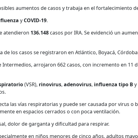
osibles aumentos de casos y trabaja en el fortalecimiento d
fluenza
y
COVID-19
.
 se atendieron
136.148
casos por IRA. Se evidenció un aume
ía de los casos se registraron en Atlántico, Boyacá, Córdoba
 e Intermedios, arrojaron 662 casos, con incremento en 11
espiratorio
(VSR),
rinovirus
,
adenoviru
s
,
influenza tipo B
y
os.
a las vías respiratorias y puede ser causada por virus o ba
mente en espacios cerrados o con poca ventilación.
, dolor de garganta y dificultad para respirar.
pecialmente en niños menores de cinco años, adultos mayo