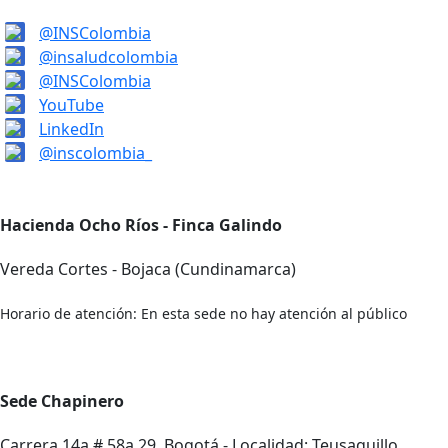
@INSColombia
@insaludcolombia
@INSColombia
YouTube
LinkedIn
@inscolombia_
Hacienda Ocho Ríos - Finca Galindo
Vereda Cortes - Bojaca (Cundinamarca)
Horario de atención: En esta sede no hay atención al público
Sede Chapinero
Carrera 14a # 58a 29, Bogotá - Localidad: Teusaquillo