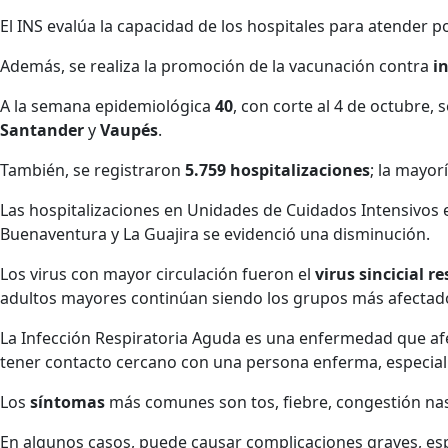
El INS evalúa la capacidad de los hospitales para atender p
Además, se realiza la promoción de la vacunación contra
in
A la semana epidemiológica
40
, con corte al 4 de octubre,
Santander
y
Vaupés
.
También, se registraron
5.759 hospitalizaciones
; la mayor
Las hospitalizaciones en Unidades de Cuidados Intensivos
Buenaventura y La Guajira se evidenció una disminución.
Los virus con mayor circulación fueron el
virus sincicial r
adultos mayores continúan siendo los grupos más afectad
La Infección Respiratoria Aguda es una enfermedad que afect
tener contacto cercano con una persona enferma, especial
Los
síntomas
más comunes son tos, fiebre, congestión nasal
En algunos casos, puede causar complicaciones graves, es