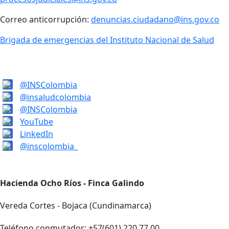
Correo anticorrupción:
denuncias.ciudadano@ins.gov.co
Brigada de emergencias del Instituto Nacional de Salud
@INSColombia
@insaludcolombia
@INSColombia
YouTube
LinkedIn
@inscolombia_
Hacienda Ocho Ríos - Finca Galindo
Vereda Cortes - Bojaca (Cundinamarca)
Teléfono conmutador: +57(601) 220 77 00