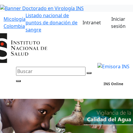
Listado nacional de
Micología
Iniciar
puntos de donación de
Intranet
Colombia
sesión
sangre
INS Online