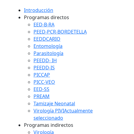
Introducción
Programas directos
EED-B-RA
PEED-PCR-BORDETELLA
EEDDCARIO
Entomología
Parasitología
PEEDD- IH
PEEDD-IS
PICCAP
PICC-VEO
EED-SS
PREAM
Tamizaje Neonatal
Virología PIVI
Actualmente
seleccionado
Programas indirectos
Virología